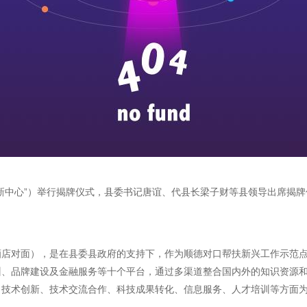
创新中心”）举行揭牌仪式，县委书记唐谊、代县长梁子财等县领导出席揭
酒店对面），是在县委县政府的支持下，作为顺德对口帮扶新兴工作示范
训、品牌建设及金融服务等十个平台，通过多渠道整合国内外的知识资源
、技术创新、技术交流合作、科技成果转化、信息服务、人才培训等方面