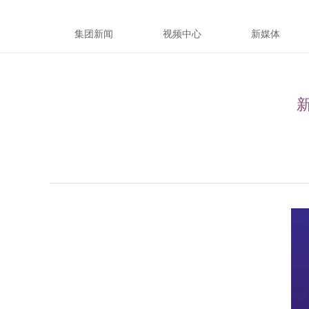
集团新闻
视频中心
新媒体