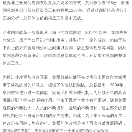
建办通过全员问卷调查以及深入访谈的方式，共回收问卷193份，收集
到总部各部门及各层级员工有效意见1287条。通过对调研结果进行全
面的分析，总部体改前的摸底工作基本完成。
企业内部改革一般采取从上而下的方式推进，2014年以来，集团先后
对建筑、房产等公司进行体制改革，并取得了一定的成效。但由于从
下而上的方式会遇到公司之间难以协调、缺乏整体规划等问题，因此
集团总裁办商议决定，吹响集团总部体改号角，开始集团总部的整体
体改工作。
为推进体改更加有效开展，集团总裁崔健平在动员会上再次向大家明
晰了体改的目的和意义，梳理了体改认识误区。总裁指出，2004年，
集团曾经进行过一次体改，完善了相关管理机制，为翔顺十年的高速
发展起到了推波助澜的作用。但由于民营企业本身的限制，随着集团
规模的不断壮大，人员的不断增加，业绩的不断增长，过去部分的管
理机制已经不再适合集团的发展需求。因此，为了集团长远的发展，
体改迫在眉睫，势在必行。集团的体改就是为了再次冲破发展阻碍，
清除内部“淤泥”，促使集团迎来下一个更加辉煌的发展阶段。