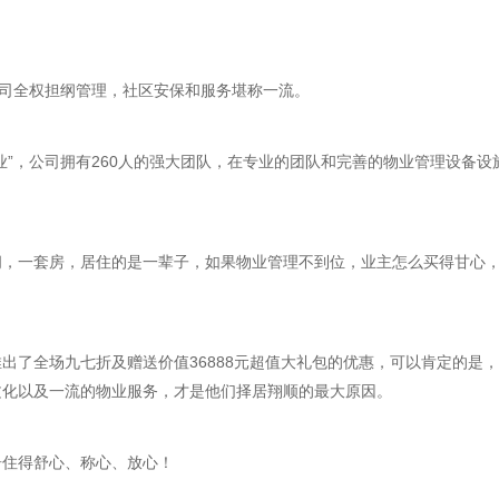
公司全权担纲管理，社区安保和服务堪称一流。
业”，公司拥有260人的强大团队，在专业的团队和完善的物业管理设备
闻，一套房，居住的是一辈子，如果物业管理不到位，业主怎么买得甘心
出了全场九七折及赠送价值36888元超值大礼包的优惠，可以肯定的是
文化以及一流的物业服务，才是他们择居翔顺的最大原因。
居住得舒心、称心、放心！