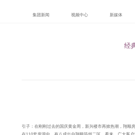
集团新闻
视频中心
新媒体
经
引子：在刚刚过去的国庆黄金周，新兴楼市再掀热潮，翔顺房
在110套房源中，有八成出自翔顺筠州二区，看来，广大客