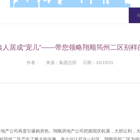
典人居成“宠儿”——带您领略翔顺筠州二区别样
作者： 来源：集团总部 日期：16/10/31
地产公司再度引爆购房热。翔顺房地产公司把握国庆机遇，大胆让利，大
户对筠州二区产生了极大的兴趣，并十分认可这一社区。翔顺筠州二区为何