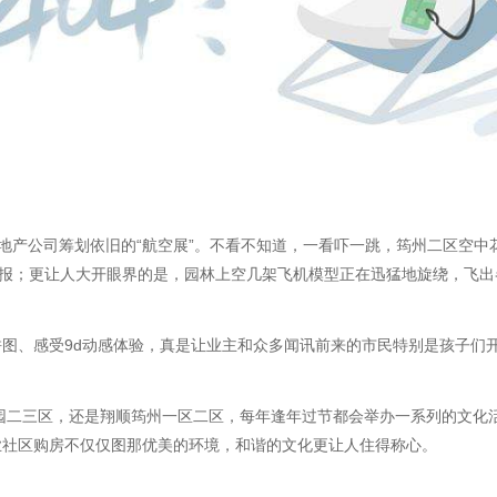
房地产公司筹划依旧的“航空展”。不看不知道，一看吓一跳，筠州二区空
海报；更让人大开眼界的是，园林上空几架飞机模型正在迅猛地旋绕，飞
图、感受9d动感体验，真是让业主和众多闻讯前来的市民特别是孩子们
园二三区，还是翔顺筠州一区二区，每年逢年过节都会举办一系列的文化
业社区购房不仅仅图那优美的环境，和谐的文化更让人住得称心。