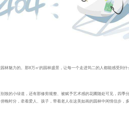
园林魅力的。那8万㎡的园林盛景，让每一个走进筠二的人都能感受到什么
蜒别致的小绿道，还有那修剪规整、被赋予艺术感的花圃随处可见，四季
；傍晚时分，牵着爱人、孩子，带着老人在这美如画的园林中闲情信步，