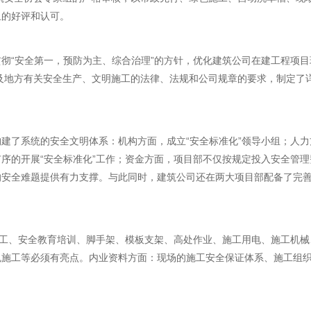
组的好评和认可。
彻“安全第一，预防为主、综合治理”的方针，优化建筑公司在建工程项
家及地方有关安全生产、文明施工的法律、法规和公司规章的要求，制定了
建了系统的安全文明体系：机构方面，成立“安全标准化”领导小组；人
序的开展“安全标准化”工作；资金方面，项目部不仅按规定投入安全管
的安全难题提供有力支撑。与此同时，建筑公司还在两大项目部配备了完
施工、安全教育培训、脚手架、模板支架、高处作业、施工用电、施工机
色施工等必须有亮点。内业资料方面：现场的施工安全保证体系、施工组