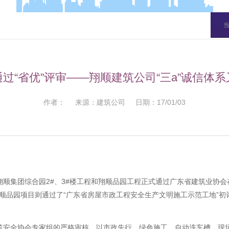
过“省优”评审——翔顺建筑公司“三a”诚信体
作者： 来源：建筑公司 日期：17/01/03
翔顺集团综合园2#、3#楼工程和翔顺品园工程正式通过广东省建筑业协会
顺品园项目则通过了“广东省房屋市政工程安全生产文明施工示范工地”初
建筑安全协会专家组的严格审核，以市政先行、绿色施工、自动洗车槽、现