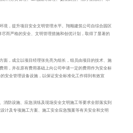
目环境，提升项目安全文明管理水平。翔顺建筑公司自综合园区
详尽而严格的安全、文明管理措施和创优计划，取得了显著的
力方面，成立以项目经理张先亮为组长，组员由项目的技术、施
理费用，并在原有费用基础上向公司申请一定的费用作为安全标
善的安全管理设备设施，以保证安全标准化工作得到有效宣
械、消防设施、应急演练及现场安全文明施工等要求全部落实到
织设计及专项施工方案、施工安全应急预案等有关安全和文明