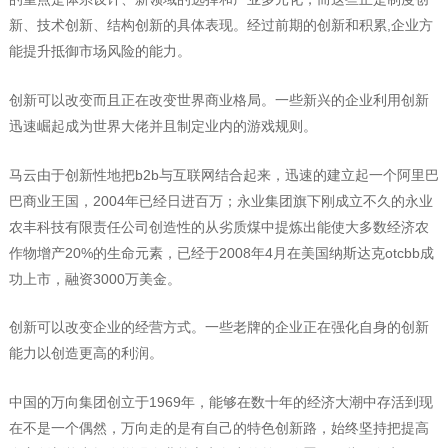
新、技术创新、结构创新的具体表现。经过前期的创新和积累,企业方
能提升抵御市场风险的能力。
创新可以改变而且正在改变世界商业格局。一些新兴的企业利用创新
迅速崛起成为世界大佬并且制定业内的游戏规则。
马云由于创新性地把b2b与互联网结合起来，迅速的建立起一个阿里巴
巴商业王国，2004年已经日进百万；永业集团旗下刚成立不久的永业
农丰科技有限责任公司创造性的从劣质煤中提炼出能使大多数经济农
作物增产20%的生命元素，已经于2008年4月在美国纳斯达克otcbb成
功上市，融资3000万美金。
创新可以改变企业的经营方式。一些老牌的企业正在强化自身的创新
能力以创造更高的利润。
中国的万向集团创立于1969年，能够在数十年的经济大潮中存活到现
在不是一个偶然，万向走的是有自己的特色创新路，始终坚持把提高