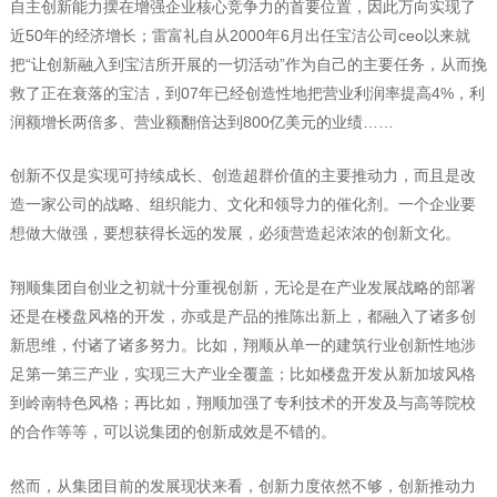
自主创新能力摆在增强企业核心竞争力的首要位置，因此万向实现了
近50年的经济增长；雷富礼自从2000年6月出任宝洁公司ceo以来就
把“让创新融入到宝洁所开展的一切活动”作为自己的主要任务，从而挽
救了正在衰落的宝洁，到07年已经创造性地把营业利润率提高4%，利
润额增长两倍多、营业额翻倍达到800亿美元的业绩……
创新不仅是实现可持续成长、创造超群价值的主要推动力，而且是改
造一家公司的战略、组织能力、文化和领导力的催化剂。一个企业要
想做大做强，要想获得长远的发展，必须营造起浓浓的创新文化。
翔顺集团自创业之初就十分重视创新，无论是在产业发展战略的部署
还是在楼盘风格的开发，亦或是产品的推陈出新上，都融入了诸多创
新思维，付诸了诸多努力。比如，翔顺从单一的建筑行业创新性地涉
足第一第三产业，实现三大产业全覆盖；比如楼盘开发从新加坡风格
到岭南特色风格；再比如，翔顺加强了专利技术的开发及与高等院校
的合作等等，可以说集团的创新成效是不错的。
然而，从集团目前的发展现状来看，创新力度依然不够，创新推动力