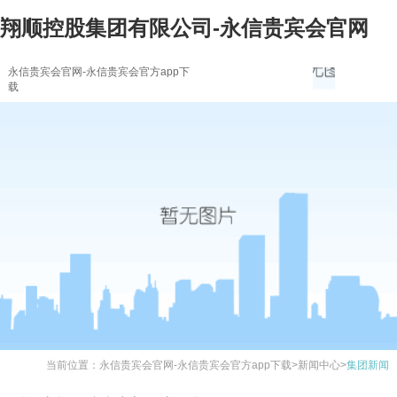
翔顺控股集团有限公司-永信贵宾会官网
永信贵宾会官网-永信贵宾会官方app下
载
当前位置：
永信贵宾会官网-永信贵宾会官方app下载
>
新闻中心
>
集团新闻