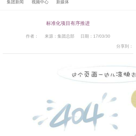
集团新闻
视频中心
新媒体
标准化项目有序推进
作者： 来源：集团总部 日期：17/03/30
分享到：