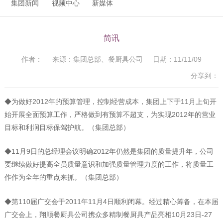
集团新闻
视频中心
新媒体
简讯
作者： 来源：集团总部、餐厨具公司 日期：11/11/09
分享到：
◆为做好2012年的预算管理，控制经营成本，集团上下于11月上旬开
始开展全面预算工作，严格做到有预算不超支，为实现2012年的营业
目标和利润目标保驾护航。（集团总部）
◆11月9日的总经理会议明确2012年仍然是集团的质量提升年，公司
要继续做好提高全员质量意识和加强质量管理力度的工作，将质量工
作作为全年的重点来抓。（集团总部）
◆第110届广交会于2011年11月4日顺利闭幕。经过精心筹备，在本届
广交会上，翔顺餐厨具公司携众多精制餐厨具产品亮相10月23日-27