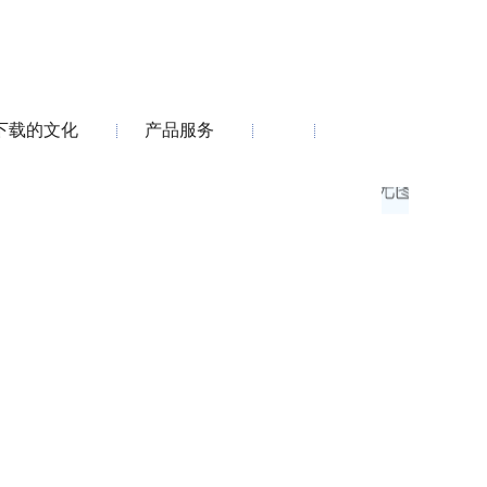
下载的文化
产品服务