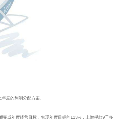
上年度的利润分配方案。
额完成年度经营目标，实现年度目标的113%，上缴税款9千多