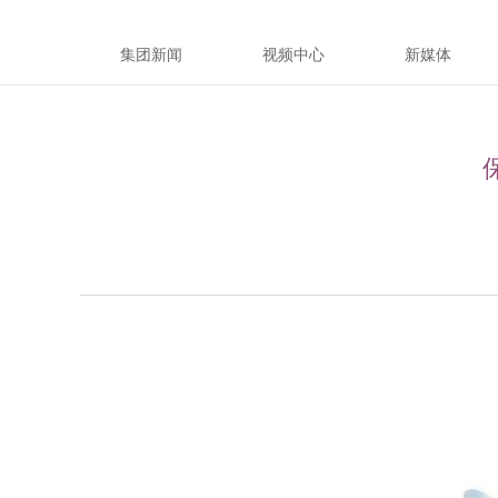
集团新闻
视频中心
新媒体