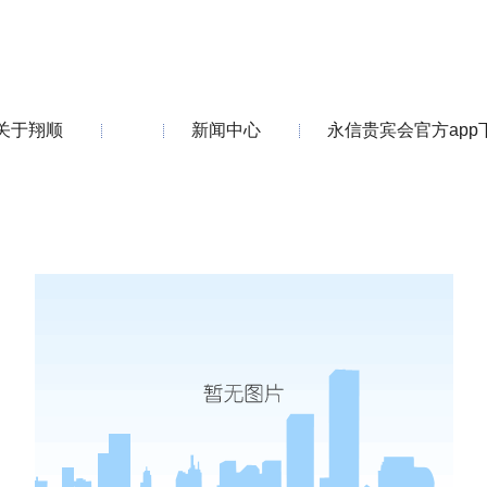
关于翔顺
新闻中心
永信贵宾会官方app