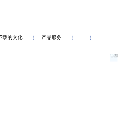
下载的文化
产品服务