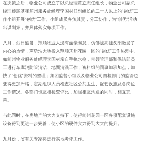
在决策之后，物业公司成立了以总经理黄立志任组长，物业公司副总
经理黎耀基和筠州服务处经理李国材任副组长的二十人以上的“创优”工
作小组开展“创优”工作。小组成员各负其责，分工协作，为“创优”活动
出谋划策，并具体落实每项工作。
八月，烈日酷暑，翔顺物业人没有丝毫懈怠，仿佛被高挂炙阳激发了
内心的热情，声势浩大地投入翔顺筠州花园一区的“创优”工作热潮中。
如筠州物业服务处经理李国材亲自手执水枪，带领管理部和保洁部员
工进行车库消防管清洁、地面清洗工作；资料组的同事加班加点，加
快了“创优”资料的整理；集团监督小组以及物业公司自检部门的监管也
变得更加严格，定期组织人员检查社区公共卫生、配套设施及各岗位
工作情况。各部门也互相检查评比，加强相互沟通的同时，相互完
善。
与此同时，在房地产的大力支持下，使得筠州花园一区各项配套设施
设备得到更进一步完善，使小区的硬件实力得到大大的提升。
九月份，省有关专家将进行实地考评工作。