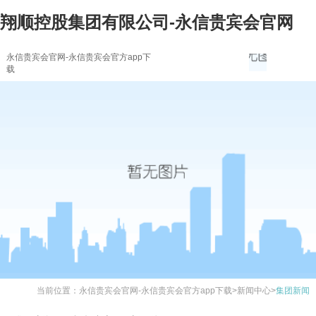
翔顺控股集团有限公司-永信贵宾会官网
永信贵宾会官网-永信贵宾会官方app下
载
当前位置：
永信贵宾会官网-永信贵宾会官方app下载
>
新闻中心
>
集团新闻