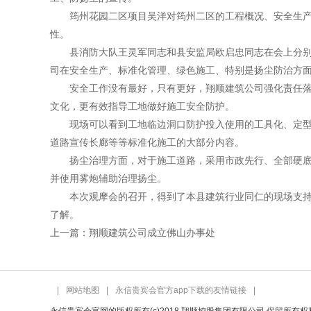
筠州花园二区项目吴洋对筠州二区的工程概况、安全生产、
性。
县消防大队王灵军同志和县安监局欧启忠同志在会上分别对
司在安全生产、标准化管理、绿色施工、特别是扬尘防治方
安全工作没有最好，只有更好，翔顺建筑公司强化责任落实
文化，更有效指导工地做好施工安全防护。
现场可以看到工地临边洞口防护投入使用的工具化、定型化
道路宣传长廊等等标准化施工的大部分内容。
扬尘治理方面，对于施工道路，采用市政先行、全部硬底化
并使用雾炮辅助治理扬尘。
本次观摩会的召开，得到了本县建筑行业同仁的现场支持与
了解。
上一篇：翔顺建筑公司成立佛山办事处
|
网站地图
|
永信贵宾会官方app下载的友情链接
|