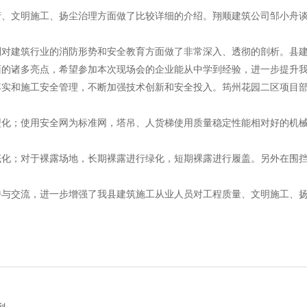
文明施工、扬尘治理方面做了比较详细的介绍。翔顺建筑公司邹小舟谈
建筑行业的消防形势和安全教育方面做了非常深入、透彻的剖析。县建
面的诸多亮点，希望参加本次现场会的企业能从中学到经验，进一步提升
和施工安全管理，不断加强技术创新和安全投入。筠州花园二区项目部
；使用安全网为标准网，塔吊、人货梯使用质量稳定性能相对好的机械
；对于裸露场地，长期裸露进行绿化，短期裸露进行履盖。另外在围挡
交流，进一步增强了我县建筑施工从业人员对工程质量、文明施工、扬