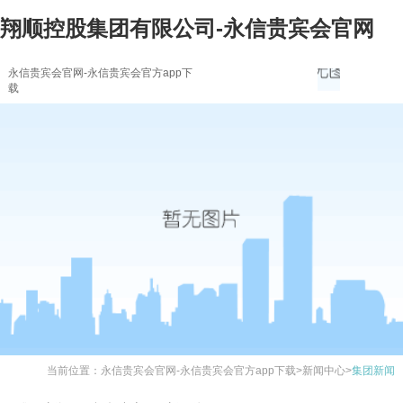
翔顺控股集团有限公司-永信贵宾会官网
永信贵宾会官网-永信贵宾会官方app下
载
当前位置：
永信贵宾会官网-永信贵宾会官方app下载
>
新闻中心
>
集团新闻