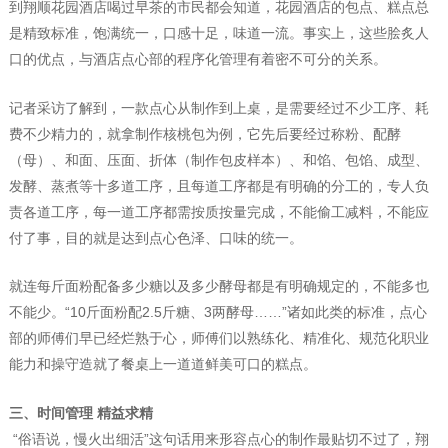
到翔顺花园酒店喝过早茶的市民都会知道，花园酒店的包点、糕点总
是精致标准，饱满统一，口感十足，味道一流。事实上，这些脍炙人
口的优点，与酒店点心部的程序化管理有着密不可分的关系。
记者采访了解到，一款点心从制作到上桌，是需要经过不少工序、耗
费不少精力的，就拿制作核桃包为例，它先后要经过称粉、配酵
（母）、和面、压面、折体（制作包皮样本）、和馅、包馅、成型、
发酵、蒸煮等十多道工序，且每道工序都是有明确的分工的，专人负
责各道工序，每一道工序都需按质按量完成，不能偷工减料，不能应
付了事，目的就是达到点心色泽、口味的统一。
就连每斤面粉配备多少糖以及多少酵母都是有明确规定的，不能多也
不能少。“10斤面粉配2.5斤糖、3两酵母……”诸如此类的标准，点心
部的师傅们早已经烂熟于心，师傅们以熟练化、精准化、规范化职业
能力和操守造就了餐桌上一道道鲜美可口的糕点。
三、时间管理 精益求精
“俗语说，慢火出细活”这句话用来形容点心的制作最贴切不过了，翔