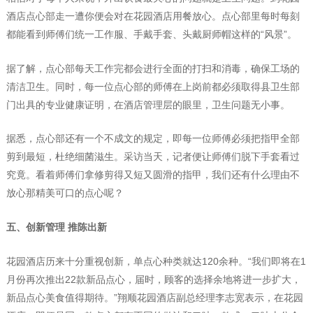
酒店点心部走一遭你便会对在花园酒店用餐放心。点心部里每时每刻
都能看到师傅们统一工作服、手戴手套、头戴厨师帽这样的“风景”。
据了解，点心部每天工作完都会进行全面的打扫和消毒，确保工场的
清洁卫生。同时，每一位点心部的师傅在上岗前都必须取得县卫生部
门出具的专业健康证明，在酒店管理层的眼里，卫生问题无小事。
据悉，点心部还有一个不成文的规定，即每一位师傅必须把指甲全部
剪到最短，杜绝细菌滋生。采访当天，记者便让师傅们脱下手套看过
究竟。看着师傅们拿修剪得又短又圆滑的指甲，我们还有什么理由不
放心那精美可口的点心呢？
五、创新管理 推陈出新
花园酒店历来十分重视创新，单点心种类就达120余种。“我们即将在1
月份再次推出22款新品点心，届时，顾客的选择余地将进一步扩大，
新品点心美食值得期待。”翔顺花园酒店副总经理李志宽表示，在花园